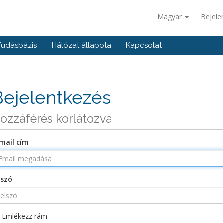
Magyar
Bejele
Tudásbázis
Hálózat állapota
Kapcsolat
Bejelentkezés
ozzáférés korlátozva
mail cím
lszó
Emlékezz rám