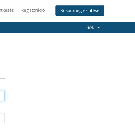
ntkezés
Regisztráció
Kosár megtekintése
Fiók