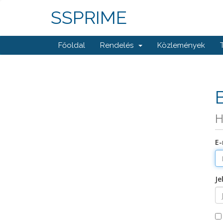
SSPRIME
Főoldal
Rendelés
Közlemények
H
E-
Je