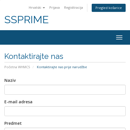
Hrvatski
Prijava
Registtracija
Pregled košarice
SSPRIME
Togg
navig
Kontaktirajte nas
Početna WHMCS
Kontaktirajte nas prije narudžbe
Naziv
E-mail adresa
Predmet