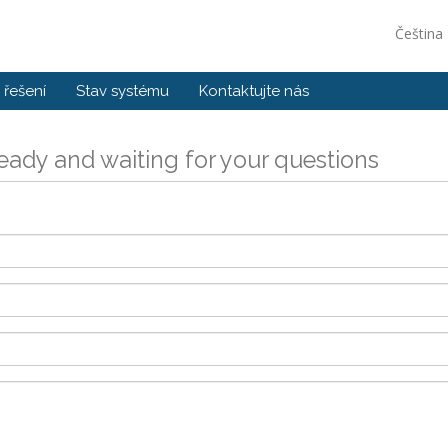
Čeština
řešení
Stav systému
Kontaktujte nás
eady and waiting for your questions